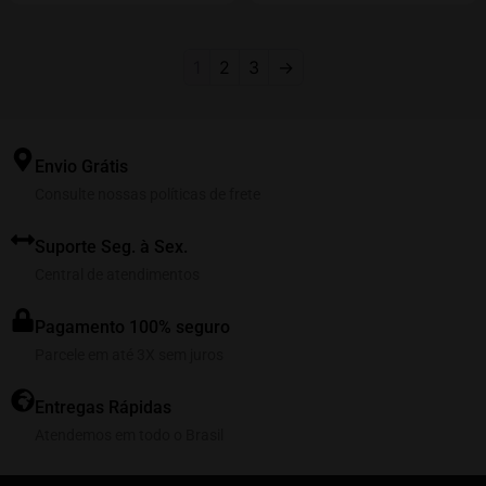
1
2
3
→
Envio Grátis
Consulte nossas políticas de frete
Suporte Seg. à Sex.
Central de atendimentos
Pagamento 100% seguro
Parcele em até 3X sem juros
Entregas Rápidas
Atendemos em todo o Brasil