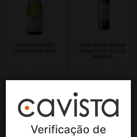
Vinho Branco AOC
Vinho Branco Benizar
Chablis Louis Jadot
Semi-Doce IG D.O. LA
MANCHA
R$
399,90
R$
149,00
Adicionar ao carrinho
Adicionar ao carrinho
Verificação de