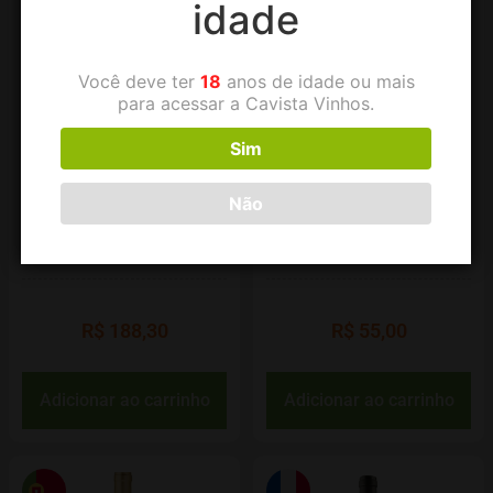
idade
Você deve ter
18
anos de idade ou mais
para acessar a Cavista Vinhos.
Sim
Vinho Branco Cartuxa
Vinho Branco Casal da
Não
Évora Colheita
Coelheira Branco 375ml
R$
188,30
R$
55,00
Adicionar ao carrinho
Adicionar ao carrinho