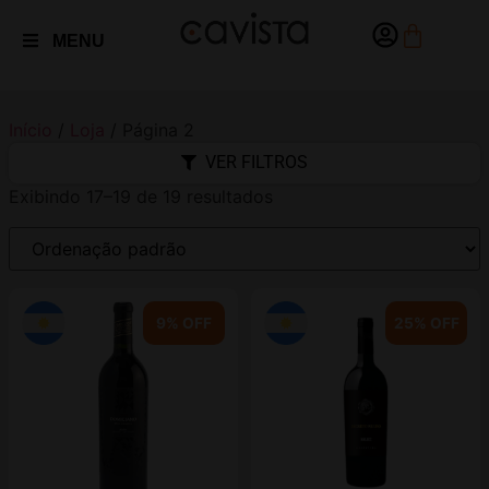
MENU
Início
/
Loja
/ Página 2
VER FILTROS
Exibindo 17–19 de 19 resultados
9% OFF
25% OFF