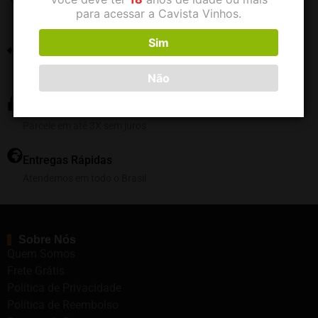
Envio Grátis
para acessar a Cavista Vinhos.
Consulte nossas políticas de frete
Sim
Suporte Seg. à Sex.
Central de atendimentos
Não
Pagamento 100% seguro
Parcele em até 3X sem juros
Entregas Rápidas
Atendemos em todo o Brasil
Sobre Nós
Quem Somos
Frete Grátis
Política de Privacidade
Política de Reembolso