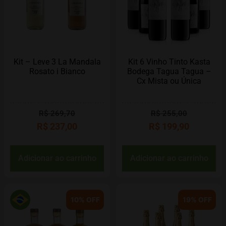
Kit – Leve 3 La Mandala
Kit 6 Vinho Tinto Kasta
Rosato i Bianco
Bodega Tagua Tagua –
Cx Mista ou Única
R$
269,70
R$
255,00
R$
237,00
R$
199,90
Adicionar ao carrinho
Adicionar ao carrinho
10% OFF
19% OFF