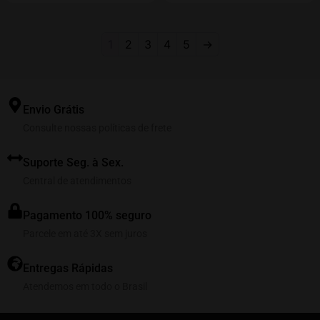
1
2
3
4
5
→
Envio Grátis
Consulte nossas políticas de frete
Suporte Seg. à Sex.
Central de atendimentos
Pagamento 100% seguro
Parcele em até 3X sem juros
Entregas Rápidas
Atendemos em todo o Brasil