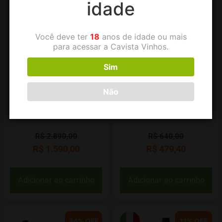
idade
Você deve ter
18
anos de idade ou mais
para acessar a Cavista Vinhos.
Sim
Kit com 6 – Vinho Tinto
Leve 6 – Estampa Negra
Não
Acróbata No. 3 ou No. 4
Blend de Tintas
ou No. 5 – Monte sua
Caixa!
R$
2.890,00
R$
640,00
R$
1.590,00
R$
479,40
Adicionar ao carrinho
Adicionar ao carrinho
34% OFF
11% OFF