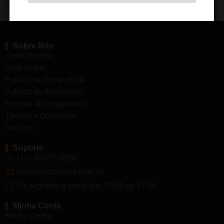
Atendemos em todo o Brasil
Sobre Nós
Quem Somos
Frete Grátis
Política de Privacidade
Política de Reembolso
Formas de Pagamento
Termos e Condições
Contato
Suporte
(11) 93621-0028
contato@cavista.com.br
De segunda a sexta das 10:00 as 17:00
Minha Conta
Minha Conta