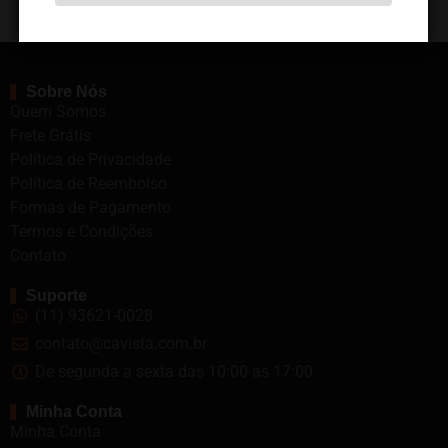
Atendemos em todo o Brasil
Sobre Nós
Quem Somos
Frete Grátis
Política de Privacidade
Política de Reembolso
Formas de Pagamento
Termos e Condições
Contato
Suporte
(11) 93621-0028
contato@cavista.com.br
De segunda a sexta das 10:00 as 17:00
Minha Conta
Minha Conta