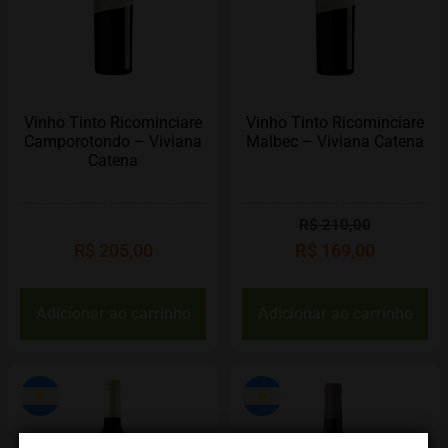
Vinho Tinto Ricominciare
Vinho Tinto Ricominciare
Camporotondo – Viviana
Malbec – Viviana Catena
Catena
R$
210,00
R$
205,00
R$
169,00
Adicionar ao carrinho
Adicionar ao carrinho