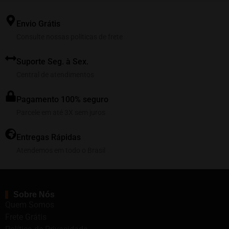
Envio Grátis
Consulte nossas políticas de frete
Suporte Seg. à Sex.
Central de atendimentos
Pagamento 100% seguro
Parcele em até 3X sem juros
Entregas Rápidas
Atendemos em todo o Brasil
Sobre Nós
Quem Somos
Frete Grátis