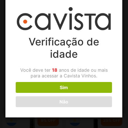
Verificação de
Vinho Tinto Ricominciare
Vinho Tinto Sanguinaria
Malbec Cabernet Franc-
Malbec – Família
idade
Viviana Catena
Kretschmar
Você deve ter
18
anos de idade ou mais
para acessar a Cavista Vinhos.
R$
169,00
R$
239,90
Sim
Adicionar ao carrinho
Adicionar ao carrinho
Não
9% OFF
25% OFF