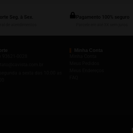
orte Seg. à Sex.
Pagamento 100% seguro
ral de atendimentos
Parcele em até 3X sem juros
rte
Minha Conta
) 93621-0028
Minha Conta
Meus Pedidos
tato@cavista.com.br
Meus Endereços
segunda a sexta das 10:00 as
FAQ
00