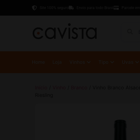
Site 100% seguro
Envio para todo Brasil
Parcele em
Home
Loja
Vinhos
Tipo
Uvas
Início
/
Vinho
/
Branco
/ Vinho Branco Alsa
Riesling