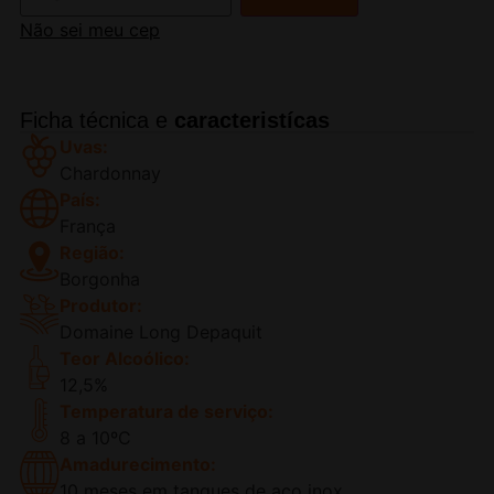
Não sei meu cep
Ficha técnica e
caracteristícas
Uvas:
Chardonnay
País:
França
Região:
Borgonha
Produtor:
Domaine Long Depaquit
Teor Alcoólico:
12,5%
Temperatura de serviço:
8 a 10ºC
Amadurecimento:
10 meses em tanques de aço inox.