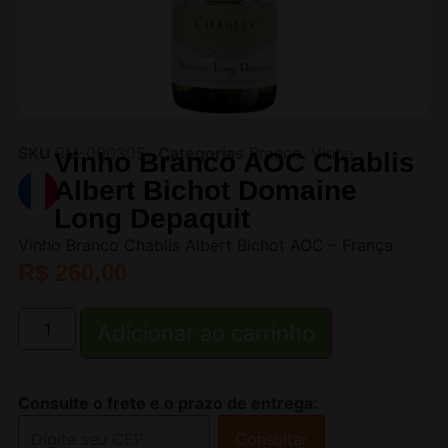
SKU
RM-000305
Categorias
Branco
,
Vinho
Vinho Branco AOC Chablis
Albert Bichot Domaine
Long Depaquit
Vinho Branco Chablis Albert Bichot AOC – França
R$
260,00
Adicionar ao carrinho
Consulte o frete e o prazo de entrega:
Consultar