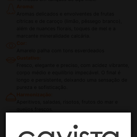
Aroma:
Aromas delicados e envolventes de frutas
cítricas e de caroço (limão, pêssego branco),
além de nuances florais, toques de mel e a
marcante mineralidade calcária.
Cor:
Amarelo palha com tons esverdeados
Gustativo:
Fresco, elegante e preciso, com acidez vibrante,
corpo médio e equilíbrio impecável. O final é
longo e persistente, deixando uma sensação de
pureza e sofisticação.
Harmonização:
Aperitivos, saladas, risotos, frutos do mar e
queijos frescos.
Safra:
2023