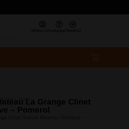
Minha conta
Ajuda
Checkout
R$
0,00
 Tinto Chateau La Grange Clinet Grande
as
Tinto
,
Vinho
hateau La Grange Clinet
ve – Pomerol
nge Clinet Grande Réserve – Pomerol –