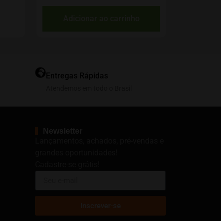
Adicionar ao carrinho
Entregas Rápidas
Atendemos em todo o Brasil
Newsletter
Lançamentos, achados, pré-vendas e
grandes oportunidades!
Cadastre-se grátis!
Inscrever-se