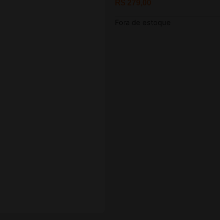
R$
279,00
Fora de estoque