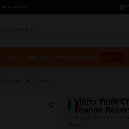
 até 3x sem juros
País
Destilados
Kits & Acessórios
OFERTAS
La Grange Clinet Grande
Início
/
Vinho
/
Tinto
/ Vinho
Reserve – Pomerol
SKU
RM-000203
Categori
Vinho Tinto C
Grande Reser
Vinho Tinto Château La Gra
França