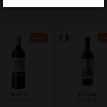
holandeses em média cura.
33% OFF
11%
R$
479,00
R$
203,00
R$
319,90
R$
179,90