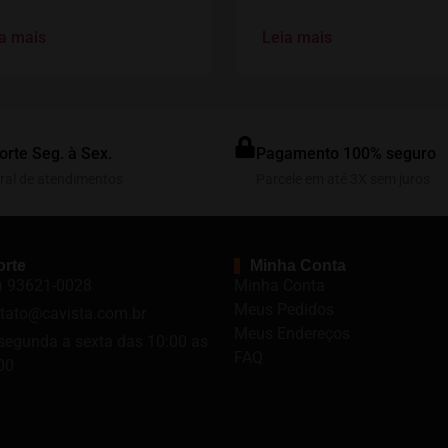
a mais
Leia mais
orte Seg. à Sex.
Pagamento 100% seguro
ral de atendimentos
Parcele em até 3X sem juros
rte
Minha Conta
) 93621-0028
Minha Conta
Meus Pedidos
tato@cavista.com.br
Meus Endereços
segunda a sexta das 10:00 as
FAQ
00