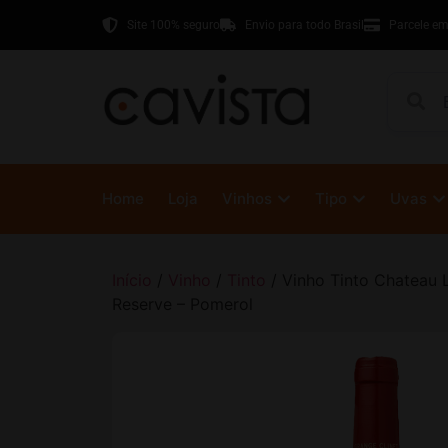
Site 100% seguro
Envio para todo Brasil
Parcele em
Home
Loja
Vinhos
Tipo
Uvas
Início
/
Vinho
/
Tinto
/ Vinho Tinto Chateau 
Reserve – Pomerol