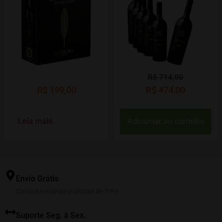
R$
714,00
R$
199,00
R$
474,00
Leia mais
Adicionar ao carrinho
Envio Grátis
Consulte nossas políticas de frete
Suporte Seg. à Sex.