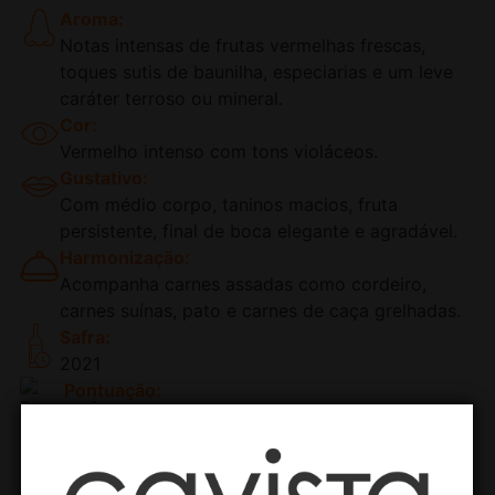
Aroma:
Notas intensas de frutas vermelhas frescas,
toques sutis de baunilha, especiarias e um leve
caráter terroso ou mineral.
Cor:
Vermelho intenso com tons violáceos.
Gustativo:
Com médio corpo, taninos macios, fruta
persistente, final de boca elegante e agradável.
Harmonização:
Acompanha carnes assadas como cordeiro,
carnes suínas, pato e carnes de caça grelhadas.
Safra:
2021
Pontuação:
95 Pts Robert Parker, 95 Pts Tim Atkins, 96Pts
Decanter