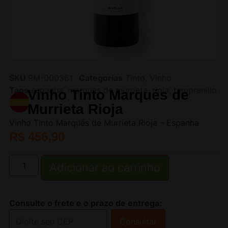
SKU
RM-000361
Categorias
Tinto
,
Vinho
Tags
espanha
,
marques de murrieta
,
rioja
,
tempranillo
Vinho Tinto Marqués de
Murrieta Rioja
Vinho Tinto Marqués de Murrieta Rioja – Espanha
R$
456,90
Adicionar ao carrinho
Consulte o frete e o prazo de entrega:
Consultar