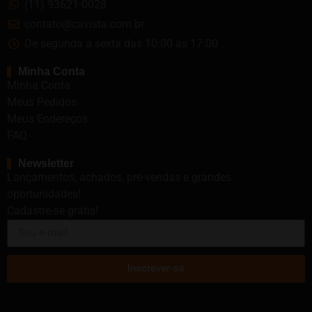
(11) 93621-0028
contato@cavista.com.br
De segunda a sexta das 10:00 as 17:00
Minha Conta
Minha Conta
Meus Pedidos
Meus Endereços
FAQ
Newsletter
Lançamentos, achados, pré-vendas e grandes
oportunidades!
Cadastre-se grátis!
Inscrever-se