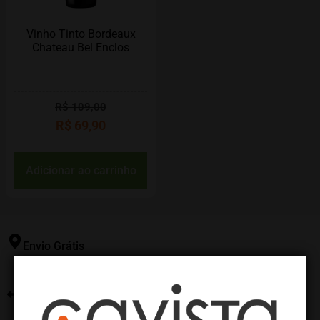
Vinho Tinto Bordeaux
Chateau Bel Enclos
R$
109,00
R$
69,90
Adicionar ao carrinho
Envio Grátis
Consulte nossas políticas de frete
Suporte Seg. à Sex.
Central de atendimentos