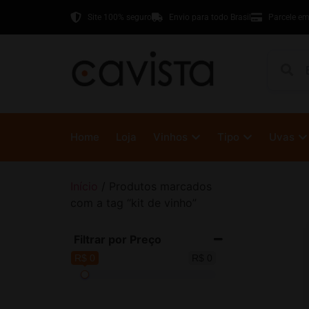
Site 100% seguro
Envio para todo Brasil
Parcele em
Home
Loja
Vinhos
Tipo
Uvas
Início
/ Produtos marcados
com a tag “kit de vinho”
Filtrar por Preço
R$ 0
R$ 0