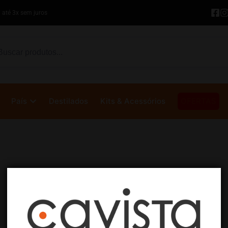
 até 3x sem juros
País
Destilados
Kits & Acessórios
OFERTAS