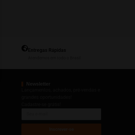
Entregas Rápidas
Atendemos em todo o Brasil
Newsletter
Lançamentos, achados, pré-vendas e
grandes oportunidades!
Cadastre-se grátis!
Inscrever-se