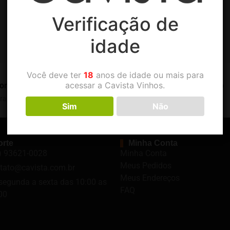
Verificação de
idade
Você deve ter
18
anos de idade ou mais para
acessar a Cavista Vinhos.
orte Seg. à Sex.
Pagamento 100% seguro
ral de atendimentos
Parcele em até 3X sem juros
Sim
Não
rte
Minha Conta
) 93621-0028
Minha Conta
Meus Pedidos
tato@cavista.com.br
Meus Endereços
segunda a sexta das 10:00 as
FAQ
00