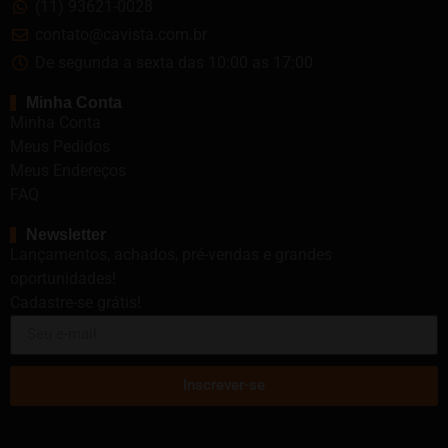
(11) 93621-0028
contato@cavista.com.br
De segunda a sexta das 10:00 as 17:00
Minha Conta
Minha Conta
Meus Pedidos
Meus Endereços
FAQ
Newsletter
Lançamentos, achados, pré-vendas e grandes
oportunidades!
Cadastre-se grátis!
Inscrever-se