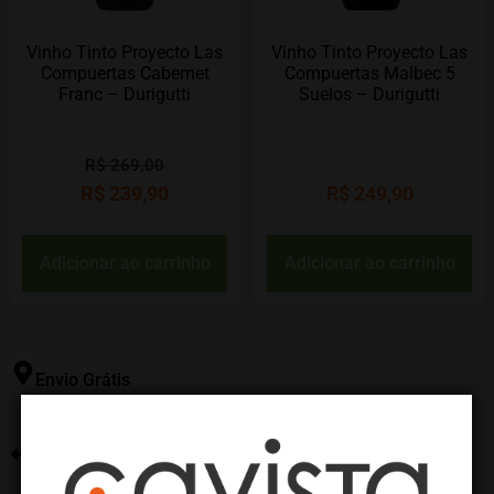
Vinho Tinto Proyecto Las
Vinho Tinto Proyecto Las
Compuertas Cabernet
Compuertas Malbec 5
Franc – Durigutti
Suelos – Durigutti
R$
269,00
R$
239,90
R$
249,90
Adicionar ao carrinho
Adicionar ao carrinho
Envio Grátis
Consulte nossas políticas de frete
Suporte Seg. à Sex.
Central de atendimentos