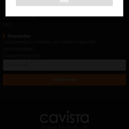
Não
Minha Conta
Meus Pedidos
Meus Endereços
FAQ
Newsletter
Lançamentos, achados, pré-vendas e grandes
oportunidades!
Cadastre-se grátis!
Inscrever-se
Ipiranga, São Paulo – SP.