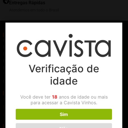
Entregas Rápidas
Atendemos em todo o Brasil
Sobre Nós
Quem Somos
Frete Grátis
Política de Privacidade
Política de Reembolso
Verificação de
Formas de Pagamento
Termos e Condições
idade
Contato
Suporte
Você deve ter
18
anos de idade ou mais
(11) 93621-0028
para acessar a Cavista Vinhos.
contato@cavista.com.br
Sim
De segunda a sexta das 10:00 as 17:00
Minha Conta