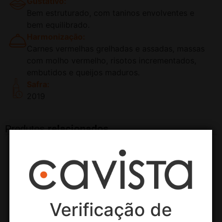
Gustativo:
Bem estruturado, com taninos envolventes e
bem equilibrado.
Harmonização:
Carnes vermelhas grelhadas e assadas, massas
com molho vermelho, risotos incrementados,
embutidos e queijos maduros.
Safra:
2019
Produtos
relacionados
11% OFF
Verificação de