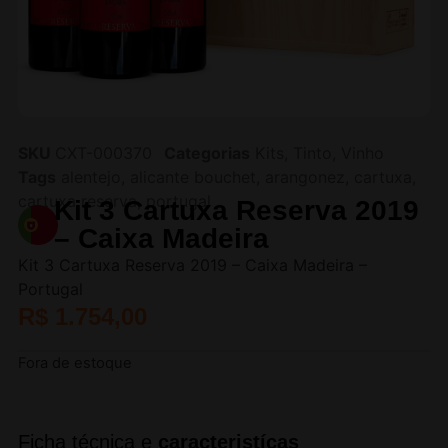
SKU
CXT-000370
Categorias
Kits
,
Tinto
,
Vinho
Tags
alentejo
,
alicante bouchet
,
arangonez
,
cartuxa
,
cartuxa reserva
,
portugal
Kit 3 Cartuxa Reserva 2019
– Caixa Madeira
Kit 3 Cartuxa Reserva 2019 – Caixa Madeira –
Portugal
R$
1.754,00
Fora de estoque
Ficha técnica e
caracteristícas