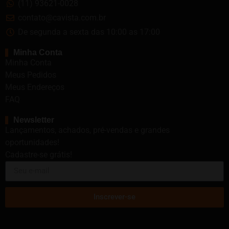
(11) 93621-0028
contato@cavista.com.br
De segunda a sexta das 10:00 as 17:00
Minha Conta
Minha Conta
Meus Pedidos
Meus Endereços
FAQ
Newsletter
Lançamentos, achados, pré-vendas e grandes
oportunidades!
Cadastre-se grátis!
Inscrever-se