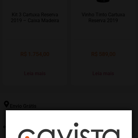
Kit 3 Cartuxa Reserva
Vinho Tinto Cartuxa
2019 – Caixa Madeira
Reserva 2019
R$
1.754,00
R$
589,00
Leia mais
Leia mais
Envio Grátis
Consulte nossas políticas de frete
Suporte Seg. à Sex.
Central de atendimentos