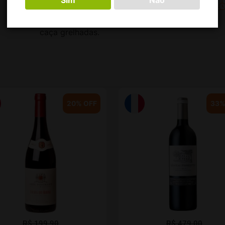
Sim
Não
Acompanha carnes assadas como
cordeiro, carnes suínas, pato e carnes de
caça grelhadas.
20% OFF
33%
R$
199,90
R$
479,00