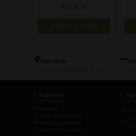
R$
259,00
Adicionar ao carrinho
Envio Grátis
Sup
Consulte nossas políticas de frete
Cent
Sobre Nós
Supo
Quem Somos
(11
Frete Grátis
con
Política de Privacidade
De 
Política de Reembolso
17:
Formas de Pagamento