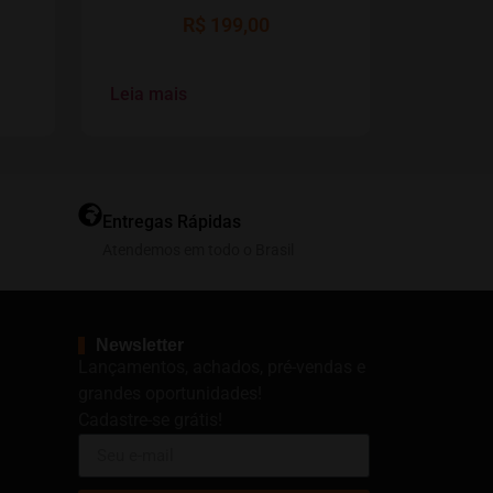
R$
199,00
Leia mais
Entregas Rápidas
Atendemos em todo o Brasil
Newsletter
Lançamentos, achados, pré-vendas e
grandes oportunidades!
Cadastre-se grátis!