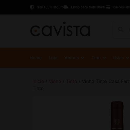
Site 100% seguro
Envio para todo Brasil
Parcele em
Home
Loja
Vinhos
Tipo
Uvas
Início
/
Vinho
/
Tinto
/ Vinho Tinto Casa Ferr
Tinto