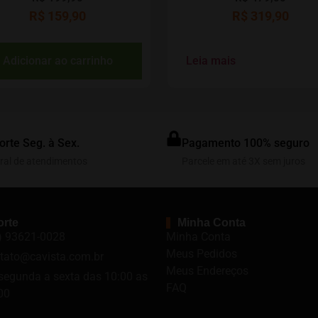
R$
159,90
R$
319,90
Adicionar ao carrinho
Leia mais
orte Seg. à Sex.
Pagamento 100% seguro
ral de atendimentos
Parcele em até 3X sem juros
rte
Minha Conta
) 93621-0028
Minha Conta
Meus Pedidos
tato@cavista.com.br
Meus Endereços
segunda a sexta das 10:00 as
FAQ
00