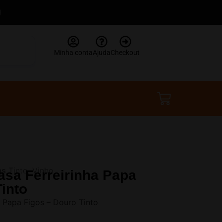
Minha conta
Ajuda
Checkout
R$
0,00
 Tinto Casa Ferreirinha Papa Figos Douro
as
Tinto
,
Vinho
asa Ferreirinha Papa
into
a Papa Figos – Douro Tinto