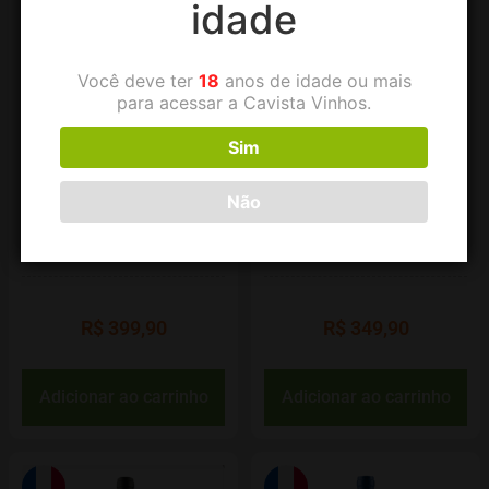
idade
Você deve ter
18
anos de idade ou mais
para acessar a Cavista Vinhos.
Sim
Vinho Branco AOC
Vinho Branco Chablis 1er
Não
Chablis Louis Jadot
Cru Domaine Denis Race
R$
399,90
R$
349,90
Adicionar ao carrinho
Adicionar ao carrinho