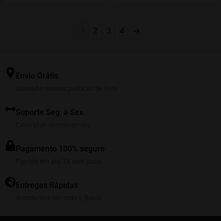
1
2
3
4
→
Envio Grátis
Consulte nossas políticas de frete
Suporte Seg. à Sex.
Central de atendimentos
Pagamento 100% seguro
Parcele em até 3X sem juros
Entregas Rápidas
Atendemos em todo o Brasil