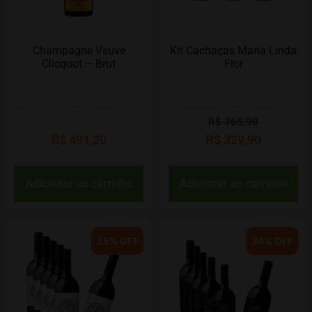
Champagne Veuve
Kit Cachaças Maria Linda
Clicquot – Brut
Flor
R$
365,90
R$
491,20
R$
329,90
Adicionar ao carrinho
Adicionar ao carrinho
25% OFF
34% OFF